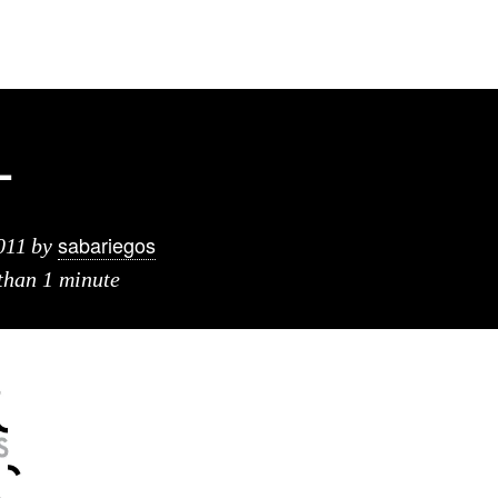
L
sabariegos
011
by
 than 1 minute