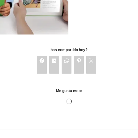
has compartido hoy?
Me gusta esto: