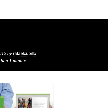
rafaelcubillo
012
by
 than 1 minute