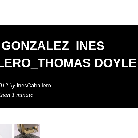
 GONZALEZ_INES
LERO_THOMAS DOYLE 
InesCaballero
012
by
 than 1 minute