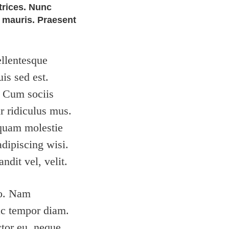
trices. Nunc
e mauris. Praesent
ellentesque
uis sed est.
r. Cum sociis
r ridiculus mus.
 quam molestie
adipiscing wisi.
dit vel, velit.
io. Nam
ac tempor diam.
tor eu, neque.