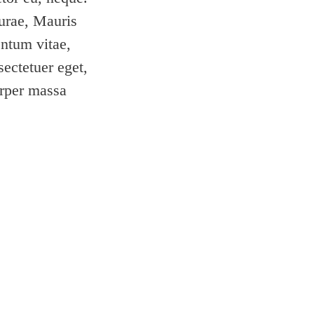
Curae, Mauris
entum vitae,
ectetuer eget,
orper massa