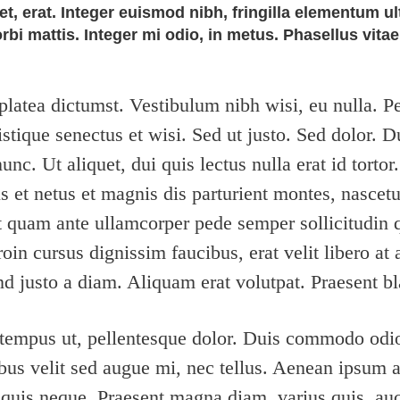
t, erat. Integer euismod nibh, fringilla elementum ul
orbi mattis. Integer mi odio, in metus. Phasellus vita
platea dictumst. Vestibulum nibh wisi, eu nulla. P
istique senectus et wisi. Sed ut justo. Sed dolor. D
nc. Ut aliquet, dui quis lectus nulla erat id torto
s et netus et magnis dis parturient montes, nascetu
t quam ante ullamcorper pede semper sollicitudin
oin cursus dignissim faucibus, erat velit libero at 
 justo a diam. Aliquam erat volutpat. Praesent blan
tempus ut, pellentesque dolor. Duis commodo od
bus velit sed augue mi, nec tellus. Aenean ipsum 
, quis neque. Praesent magna diam, varius quis, auc