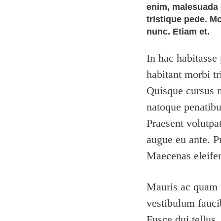
enim, malesuada e
tristique pede. M
nunc. Etiam et.
In hac habitasse 
habitant morbi tr
Quisque cursus nu
natoque penatibu
Praesent volutpa
augue eu ante. Pr
Maecenas eleifend
Mauris ac quam 
vestibulum fauci
Fusce dui tellus