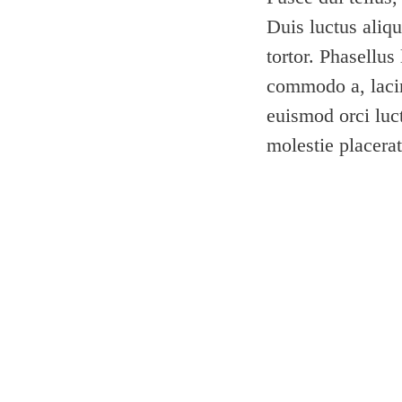
Duis luctus aliq
tortor. Phasellus
commodo a, lacin
euismod orci luct
molestie placerat,