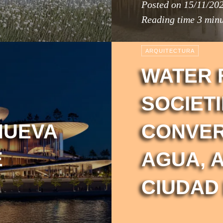
Posted on
15/11/20
Reading time
3 minu
ARQUITECTURA
WATER F
SOCIETI
NUEVA
CONVER
E
AGUA, 
CIUDAD