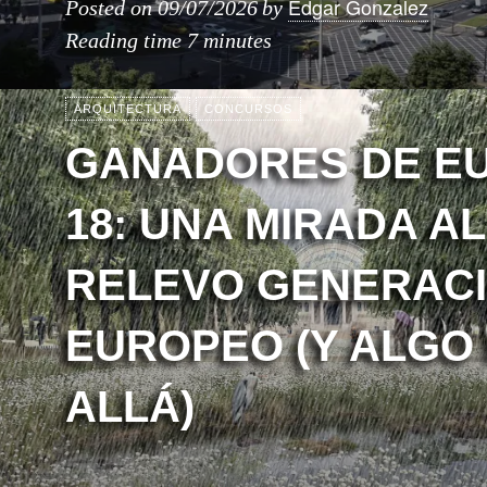
Edgar Gonzalez
Posted on
09/07/2026
by
Reading time
7 minutes
ARQUITECTURA
CONCURSOS
GANADORES DE E
18: UNA MIRADA AL
RELEVO GENERAC
EUROPEO (Y ALGO
ALLÁ)