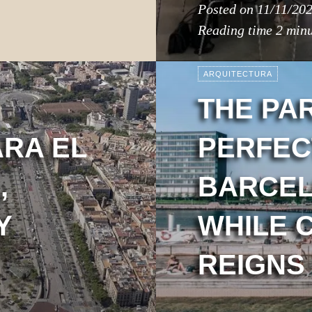
Posted on
11/11/20
Reading time
2 minu
ARQUITECTURA
THE PA
ARA EL
PERFEC
,
BARCEL
Y
WHILE 
REIGNS