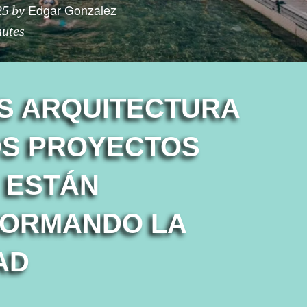
Edgar Gonzalez
25
by
nutes
S ARQUITECTURA
LOS PROYECTOS
) ESTÁN
ORMANDO LA
AD