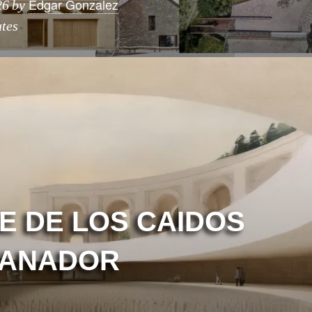
Edgar Gonzalez
26
by
tes
LE DE LOS CAIDOS
GANADOR