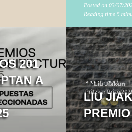
Posted on
03/07/20
Reading time
5 minu
OS 201
PTAN A
ARQUITECTURA
LIU JI
25
PREMIO 