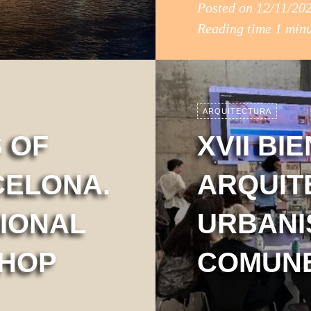
Posted on
12/11/20
Reading time
1 min
ARQUITECTURA
 OF
XVII BI
CELONA.
ARQUIT
TIONAL
URBANI
HOP
COMUNE