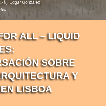
Edgar Gonzalez
25
by
tes
OR ALL – LIQUID
ES:
SACIÓN SOBRE
ARQUITECTURA Y
 EN LISBOA