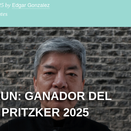
Edgar Gonzalez
25
by
tes
AKUN: GANADOR DEL
PRITZKER 2025