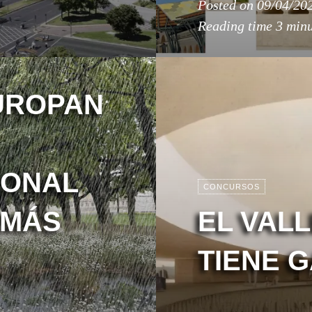
Posted on
09/04/20
Reading time
3 minu
UROPAN
IONAL
CONCURSOS
 MÁS
EL VAL
TIENE 