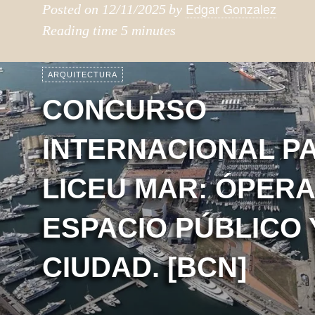
Edgar Gonzalez
Posted on
12/11/2025
by
Reading time
5 minutes
ARQUITECTURA
CONCURSO
INTERNACIONAL P
LICEU MAR: ÓPERA
ESPACIO PÚBLICO 
CIUDAD. [BCN]