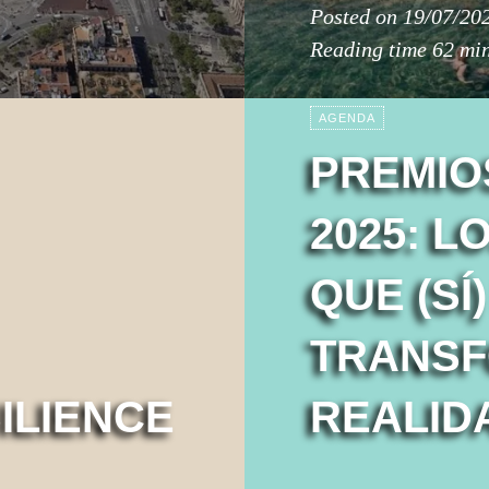
Posted on
19/07/20
Reading time
62 mi
AGENDA
PREMIO
2025: 
QUE (SÍ
TRANSF
ILIENCE
REALID