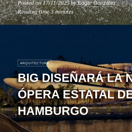
Edgar Gonzalez
Posted on
17/11/2025
by
Reading time
3 minutes
ARQUITECTURA
BIG DISEÑARÁ LA 
ÓPERA ESTATAL D
HAMBURGO