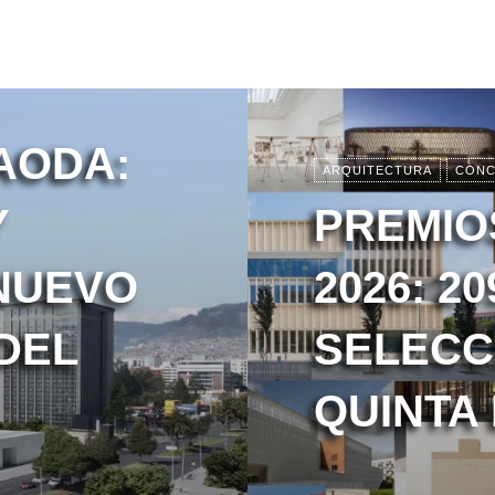
AODA:
ARQUITECTURA
CONC
Y
PREMIO
NUEVO
2026: 2
DEL
SELECC
QUINTA 