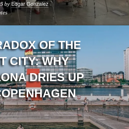
Edgar Gonzalez
25
by
tes
RADOX OF THE
T CITY: WHY
ONA DRIES UP
COPENHAGEN