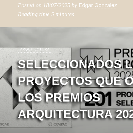
Edgar Gonzalez
Posted on
18/07/2025
by
Reading time
5 minutes
ARQUITECTURA
SELECCIONADOS L
PROYECTOS QUE O
LOS PREMIOS
ARQUITECTURA 20