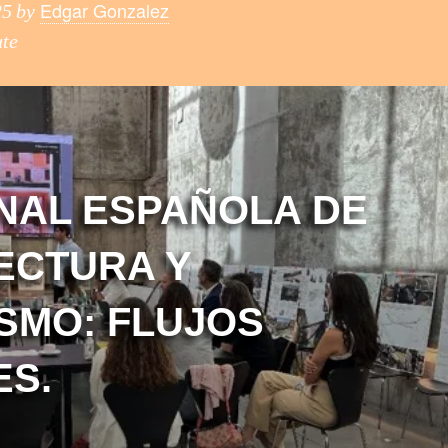
Edgar Gonzalez
25
by
ute
ENAL ESPAÑOLA DE
ECTURA Y
SMO: FLUJOS
S.