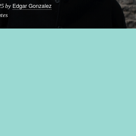
Edgar Gonzalez
25
by
tes