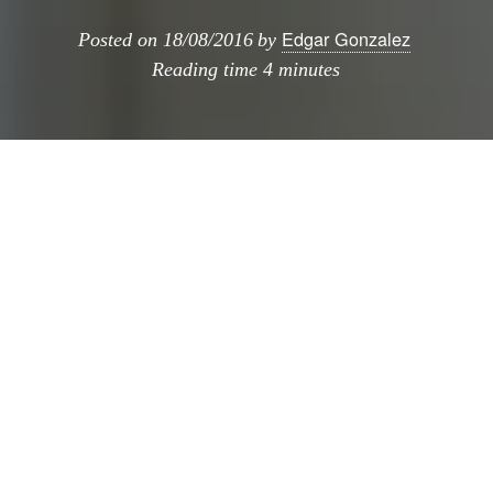
Edgar Gonzalez
Posted on
18/08/2016
by
Reading time
4 minutes
Durante estos días estivales podemos
aprovechar la tranquilidad de Madrid para
visitar exposiciones (que no sea el prado que
está a reventar).
El Centro Centro, alberga Arquitectura
Emocional, una propuesta que plantea la
fotografía como el análisis y estudio de la
arquitectura y no solo su documentación.