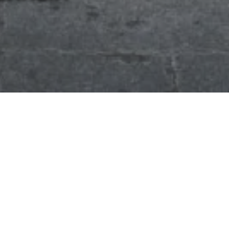
interactivo
EC.
chmark
o utilizadas en el