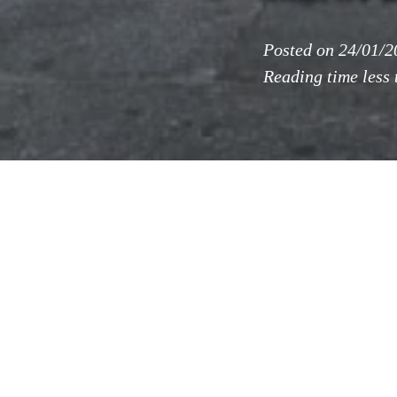
Posted on
24/01/2
Reading time
less
Desde la
Mi
proyecto 
La instalación co
Furniture
, que u
diseño de mobili