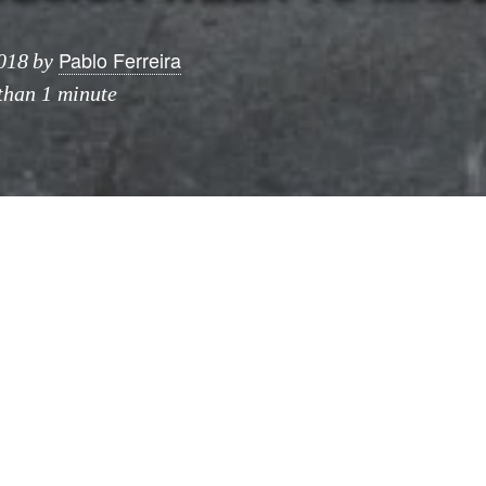
Pablo Ferreira
018
by
 than 1 minute
lan Design Week
llega
«Too Good to Waste»
, el 
de
Benedetta Tagliabue
(EMBT)
, diseñado para
AH
nsiste en 4 piezas interactivas, fabricadas por
Ben
tiliza retales de maderas frondosas americanas, poc
ario.