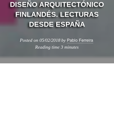
DISEÑO ARQUITECTÓNICO
FINLANDÉS. LECTURAS
DESDE ESPAÑA
Pablo Ferreira
Posted on
05/02/2018
by
Reading time
3 minutes
Tener Helsinki como ciudad invitada por
la Madrid Design Festival tiene sus
ventajas, una de ellas, es el ciclo de
conferencias que llega al Museo ABC los días
7 y 8 de Febrero.