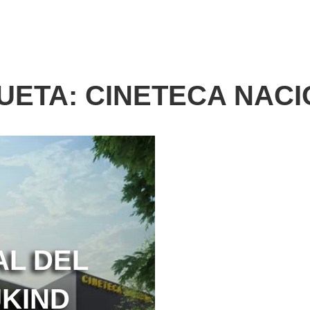
UETA:
CINETECA NAC
AL DEL
JKIND