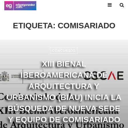
ETIQUETA:
COMISARIADO
CONCURSOS
XIII BIENAL
IBEROAMERICANA DE
ARQUITECTURA Y
URBANISMO (BIAU) INICIA LA
BÚSQUEDA DE NUEVA SEDE
Y EQUIPO DE COMISARIADO