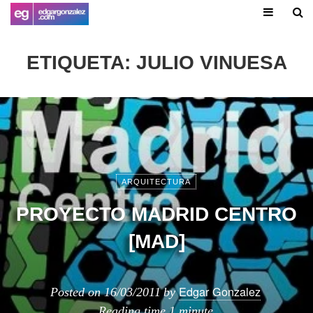
ETIQUETA:
JULIO VINUESA
ARQUITECTURA
PROYECTO MADRID CENTRO
[MAD]
Edgar Gonzalez
Posted on
16/03/2011
by
Reading time
1 minute