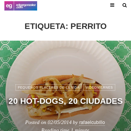
ETIQUETA:
PERRITO
PEQUEÑOS PLACERES DE LA VIDA
VIDEOVIERNES
20 HOT-DOGS, 20 CIUDADES
rafaelcubillo
Posted on
02/05/2014
by
Reading time
1 minute