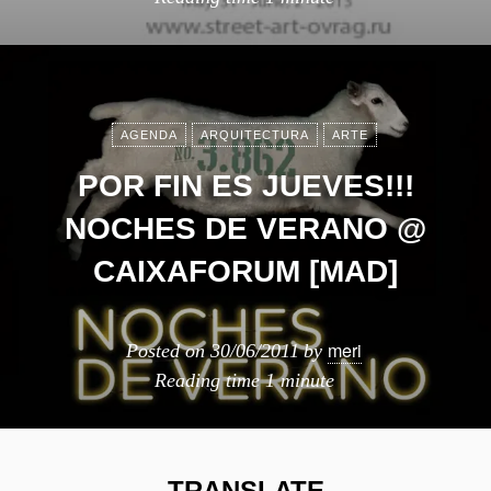
AGENDA
ARQUITECTURA
ARTE
POR FIN ES JUEVES!!!
NOCHES DE VERANO @
CAIXAFORUM [MAD]
meri
Posted on
30/06/2011
by
Reading time
1 minute
TRANSLATE