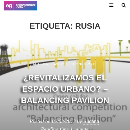
ETIQUETA:
RUSIA
AGENDA
AVISOS
CONCURSOS
¿REVITALIZAMOS EL
ESPACIO URBANO? –
BALANCING PAVILION
Susana
Posted on
02/03/2013
by
Reading time
1 minute