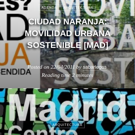
AGENDA
ARQUITECTURA
CIUDAD NARANJA:
MOVILIDAD URBANA
SOSTENIBLE [MAD]
sabariegos
Posted on
22/04/2011
by
Reading time
2 minutes
ARQUITECTURA