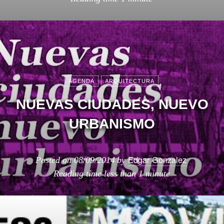
AGENDA
ARQUITECTURA
NUEVAS CIUDADES, NUEVO
URBANISMO
Edgar Gonzalez
Posted on
08/09/2014
by
Reading time
less than 1 minute