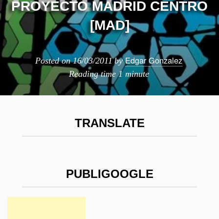
PROYECTO MADRID CENTRO
[MAD]
Edgar Gonzalez
Posted on
16/03/2011
by
Reading time
1 minute
TRANSLATE
PUBLIGOOGLE