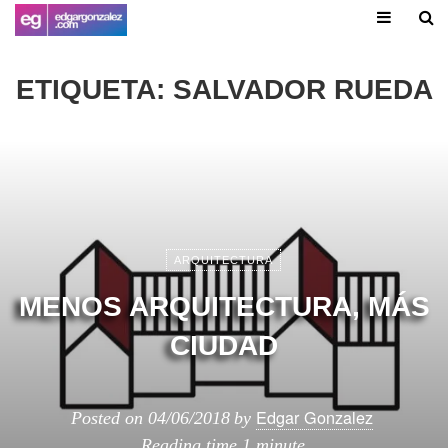
ETIQUETA:
SALVADOR RUEDA
ARQUITECTURA
MENOS ARQUITECTURA, MÁS
CIUDAD
Edgar Gonzalez
Posted on
04/06/2018
by
Reading time
1 minute