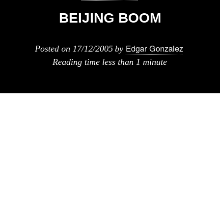
BEIJING BOOM
Edgar Gonzalez
Posted on
17/12/2005
by
Reading time
less than 1 minute
Beijing boom tower es un proyecto para el
centro de beijing, entre interesante y surreal,
este es e link al video.