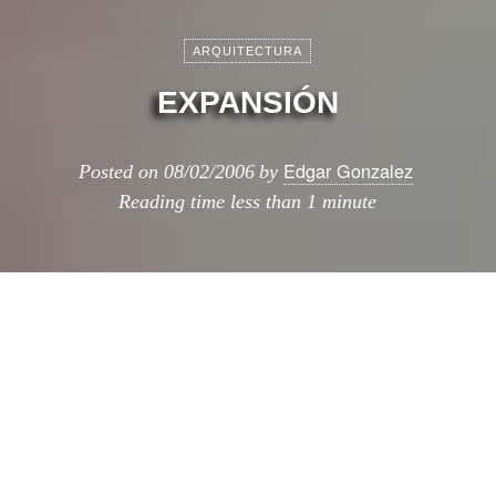
ARQUITECTURA
EXPANSIÓN
Edgar Gonzalez
Posted on
08/02/2006
by
Reading time
less than 1 minute
Edgargonzalez.com sigue su proceso de
expansion de colaboradores.
en esta ocasion les presento a Rubén
Bodewig, un entusiasta alumno de la
universidad de alicante y que en incontables