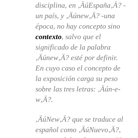
disciplina, en ‚ÄúEspaña‚Ä? -
un paí­s, y ‚Äúnew‚Ä? -una
época, no hay concepto sino
contexto
, salvo que el
significado de la palabra
‚Äúnew‚Ä? esté por definir.
En cuyo caso el concepto de
la exposición carga su peso
sobre las tres letras: ‚Äún-e-
w‚Ä?.
‚ÄúNew‚Ä? que se traduce al
español como ‚ÄúNuevo‚Ä?,