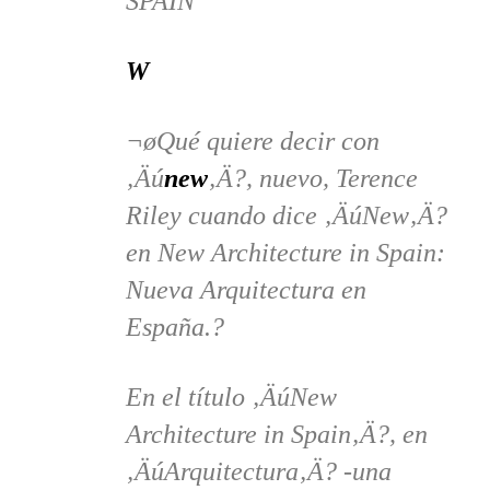
SPAIN
W
¬øQué quiere decir con
‚Äú
new
‚Ä?, nuevo, Terence
Riley cuando dice ‚ÄúNew‚Ä?
en New Architecture in Spain:
Nueva Arquitectura en
España.?
En el tí­tulo ‚ÄúNew
Architecture in Spain‚Ä?, en
‚ÄúArquitectura‚Ä? -una