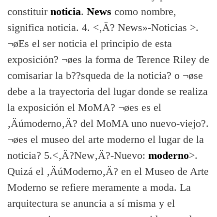
constituir
noticia
.
News
como nombre,
significa noticia. 4. <‚Ä? News»-Noticias >.
¬øEs el ser noticia el principio de esta
exposición? ¬øes la forma de Terence Riley de
comisariar la b??squeda de la noticia? o ¬øse
debe a la trayectoria del lugar donde se realiza
la exposición el MoMA? ¬øes es el
‚Äúmoderno‚Ä? del MoMA uno nuevo-viejo?.
¬øes el museo del arte moderno el lugar de la
noticia? 5.<‚Ä?New‚Ä?-Nuevo:
moderno
>.
Quizá el ‚ÄúModerno‚Ä? en el Museo de Arte
Moderno se refiere meramente a moda. La
arquitectura se anuncia a sí­ misma y el