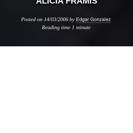
ALICIA FRAMIS
Edgar Gonzalez
Posted on
14/03/2006
by
Reading time
1 minute
Juan Herreros me ha enviado esta invitacion,
misma qe extiendo a los lectores de ODV