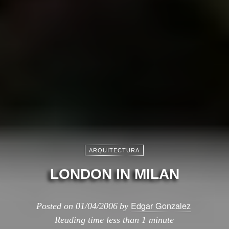
ARQUITECTURA
LONDON IN MILAN
Edgar Gonzalez
Posted on
01/04/2006
by
Reading time
less than 1 minute