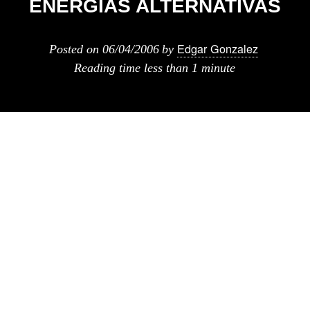
ENERGIAS ALTERNATIVAS
Edgar Gonzalez
Posted on
06/04/2006
by
Reading time
less than 1 minute
Bp, British Petrol, una de las principales
compañias petroleras del mundo, esta cada