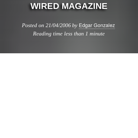
WIRED MAGAZINE
Edgar Gonzalez
Posted on
21/04/2006
by
Reading time
less than 1 minute
La revista wired
de este mes,
siguiendo la ruta
trazada por el
volumen 11.06 en la
que Rem Koolhaas actuo como editor de una
edicion especial acerca del espacio, y la 12.12