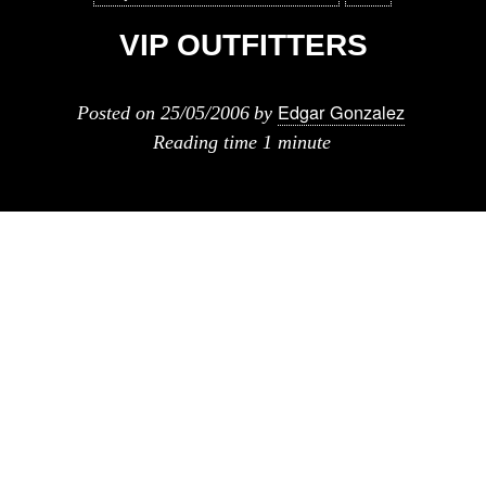
VIP OUTFITTERS
Edgar Gonzalez
Posted on
25/05/2006
by
Reading time
1 minute
Quieres tener el look de madonna, arnold
swachenburger o angelina jolie??? pues
esta pagina se dedica a evender todos los
productos para que tengas los articulos que
estas celebridades usan, aunque sin duda si
hay uno con look definido es steve jobs, me