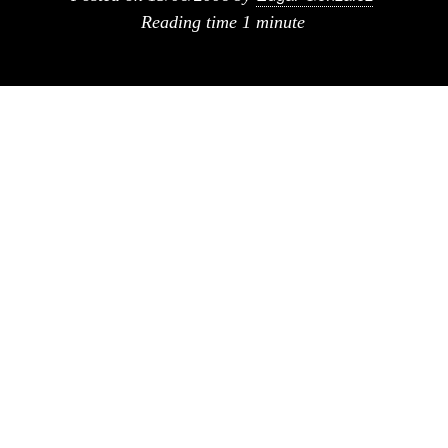
Reading time
1 minute
Un studio la oficina de Ben Van Berkel, tiene
una nueva pagina web.
Muy bien organizada, sencilla de navegar y en
glorioso HTML, me parece un gran ejemplo