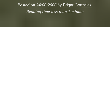
Edgar Gonzalez
Posted on
24/06/2006
by
Reading time
less than 1 minute
existen varias soluciones para poder aparcar
un coche en una zona con cesped, pero esta
me parece muy adecuada ya que usa una
reticula muy pequeña (en comparacion al
tradicional adoquin con agujeros) que ademas