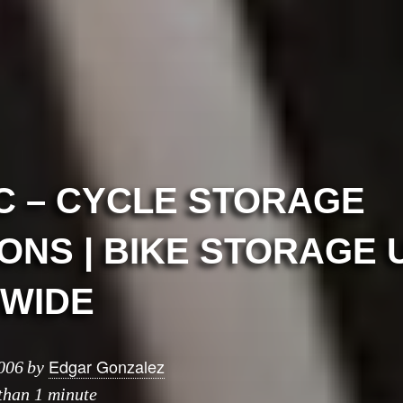
C – CYCLE STORAGE
ONS | BIKE STORAGE 
WIDE
Edgar Gonzalez
006
by
 than 1 minute