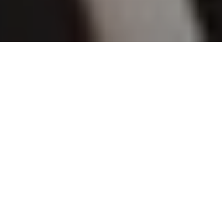
tema de almacenamiento y seguridad para biciclet
edes colocar el candado,
torage solutions | Bike storage UK and worldwide
has compartido hoy?