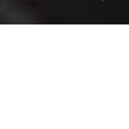
Cycloc es un sis
«colgarla» le pu
Cycloc – Cycle s