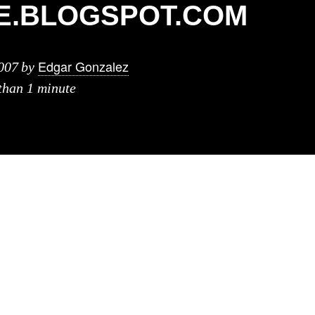
E.BLOGSPOT.COM
Edgar Gonzalez
007
by
 than 1 minute
e manda este link que es un weblog que muestra p