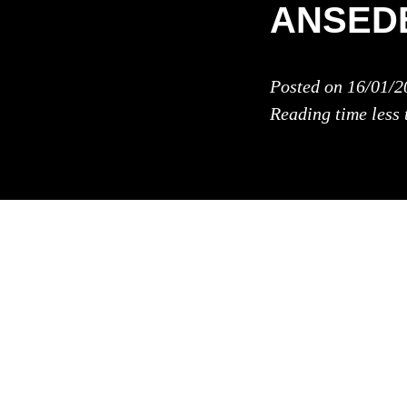
ANSED
Posted on
16/01/2
Reading time
less
Manuel asende m