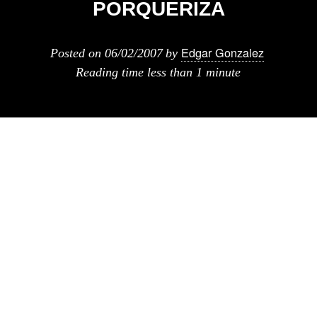
PORQUERIZA
Edgar Gonzalez
Posted on
06/02/2007
by
Reading time
less than 1 minute
este curioso proyecto del reciclaje de una
porqueriza nos lo presenta arkinetia.
Arkinetia – Breves – fnp architekten –
Alemania | saving the bacon – Reciclaje de