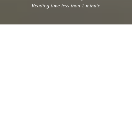
Reading time
less than 1 minute
En Bilbao el
Guggenheim
cumple 10 añitos, y
como regalo de aniversario propusieron un
concurso para «ponerle un traje de fiesta» al
Puente de la Salve
, que cruza el rí­o Nervión
junto al museo.