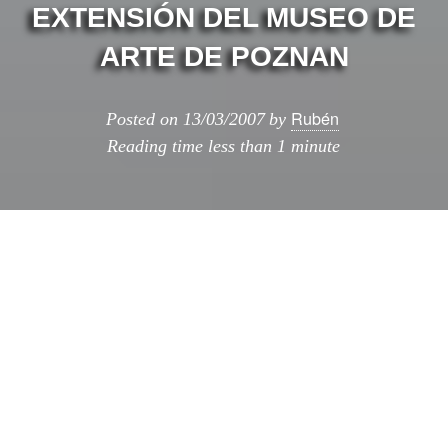
EXTENSIÓN DEL MUSEO DE
ARTE DE POZNAN
Rubén
Posted on
13/03/2007
by
Reading time
less than 1 minute
Acaba de publicarse este proyecto
de
Claudio
Silvestrin
p
ara ampliar e
l Museo de Arte de
Poznan
(Polonia). Su idea ha sido crear
esta