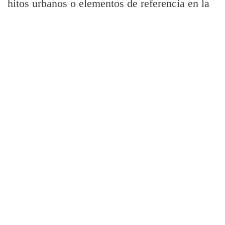
hitos urbanos o elementos de referencia en la
ciudad, aparecen grafiados mediante tramas
tanto el Manzanares como las zonas verdes
del Parque del Retiro y la
Casa de Campo (por qué no aparece el Parque
del Oeste, con la extensión que tiene??). La
parada de metro de Sol merece, por aquello
del centro y el kilómetro cero, un tamaño de
fuente mayor y una simbologí­a propia.
Gracias, Elvira!!
nuevo plano del metro de madrid