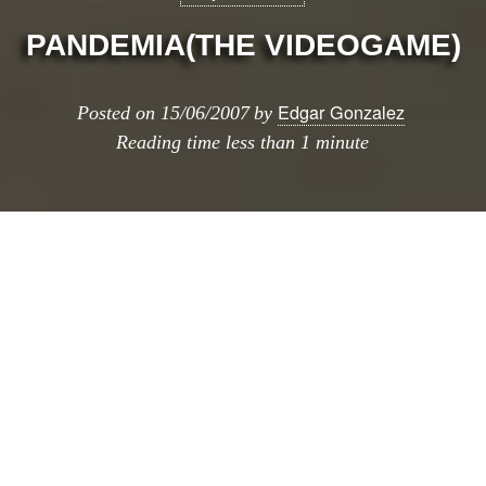
PANDEMIA(THE VIDEOGAME)
Edgar Gonzalez
Posted on
15/06/2007
by
Reading time
less than 1 minute
mucha gente me ha preguntado acerca
del «objeto amarillo» que aparece en
mi moblog
Se trata de una maquina de guerra del taller de
Javier Peña / Manuel Collado la UA: