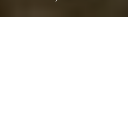
Como hace tiempo informamos aqui en
eg.com despues de una serie de inafortunados
eventos y un par de cancelaciones para la
construcción del pabellón de verano de la
serpentine gallery, en hyde park londres. Zaha
fué reseleccionada para hacer lo suyo otra ves,
desde el blog de zaha nos presentan esta