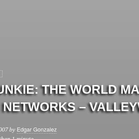
UNKIE: THE WORLD MA
L NETWORKS – VALLE
Edgar Gonzalez
007
by
 than 1 minute