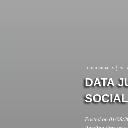
CURIOSIDADES
WEB
DATA J
SOCIA
Posted on
01/08/2
Reading time
less