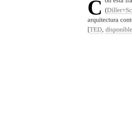
Con esta f
(
Diller+Sc
arquitectura con
[
TED
,
disponibl