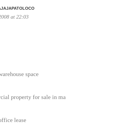
AJAJAPATOLOCO
2008 at 22:03
warehouse space
ial property for sale in ma
ffice lease