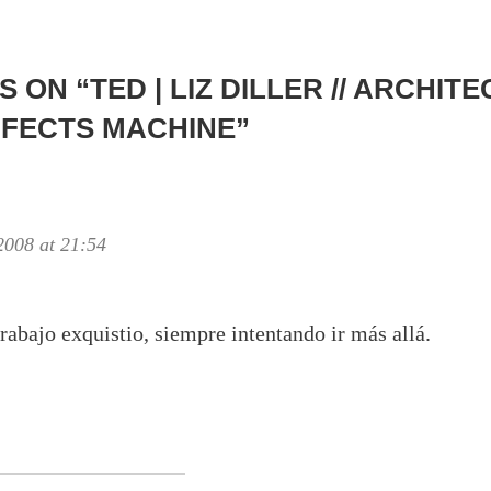
S ON “
TED | LIZ DILLER // ARCHITE
FFECTS MACHINE
”
2008 at 21:54
trabajo exquistio, siempre intentando ir más allá.