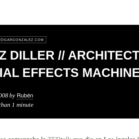
.EDGARGONZALEZ.COM
IZ DILLER // ARCHITEC
IAL EFFECTS MACHIN
Rubén
008
by
 than 1 minute