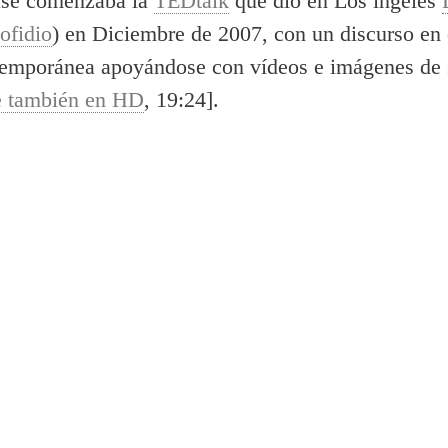
rase comenzaba la
TEDtalk
que dio en Los íngeles
ofidio
) en Diciembre de 2007, con un discurso en 
temporánea apoyándose con ví­deos e imágenes de 
e también en HD
, 19:24].