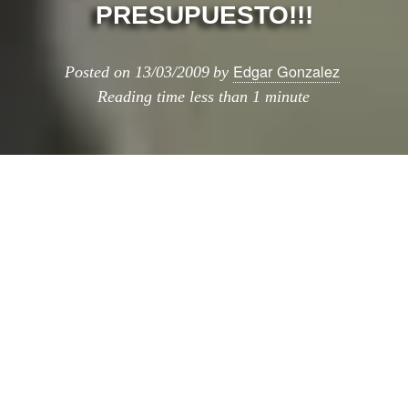
PRESUPUESTO!!!
Edgar Gonzalez
Posted on
13/03/2009
by
Reading time
less than 1 minute
En el IED, han creado un nuevo curso
muy original denominado creatividad
aplicada de bajo presupuesto, se trata de
promover la creación y el diseño de una
manera práctica utilizando objetos de bajo
coste, residuos, acciones, etc.