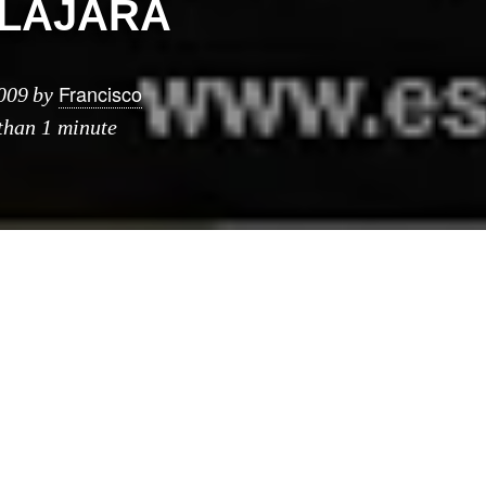
LAJARA
Francisco
009
by
 than 1 minute
 andan cerca, el
próximo
jueves
Chavo Macias,
Al
gui
Peredo
fueron invitados por la Escuela Superi
quitectura para presentar su propuesta del
pabelló
 cita es el jueves 2 de abril a las 8:00pm en el p