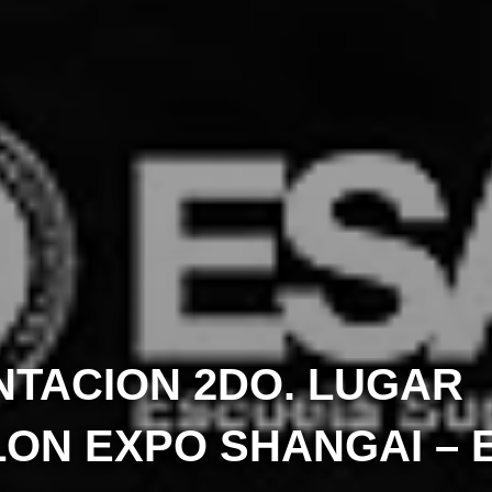
TACION 2DO. LUGAR
ON EXPO SHANGAI – 