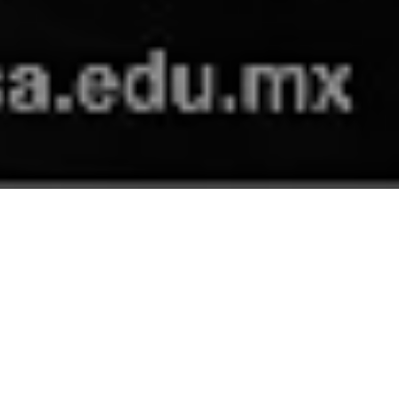
ex
Guerrero y
or de
n
.
atio de la ESARQ