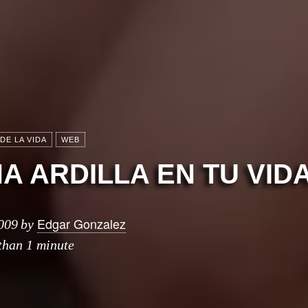
DE LA VIDA
WEB
A ARDILLA EN TU VID
Edgar Gonzalez
009
by
 than 1 minute