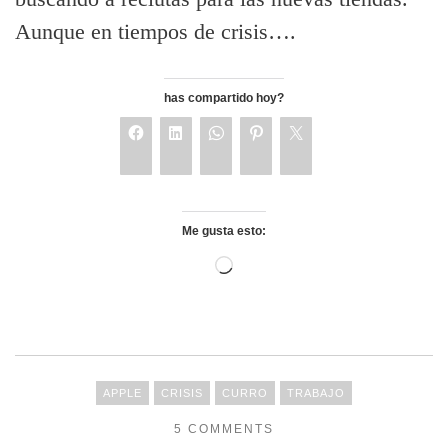
Aunque en tiempos de crisis….
has compartido hoy?
Me gusta esto:
APPLE
CRISIS
CURRO
TRABAJO
5 COMMENTS