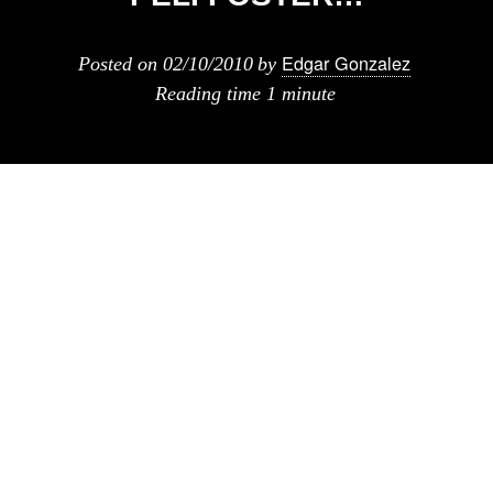
Edgar Gonzalez
Posted on
02/10/2010
by
Reading time
1 minute
Art Commisioners organiza el
preestreno
de la película
How much does your
building weight, Mr Foster?
a realizarse el
día de mañana sábado 2 de octubre en los
cines Verdi de Madrid.
Escrito y narrado por Deyan Sudjic (Director
del Museo del diseño de Londres), se trata de