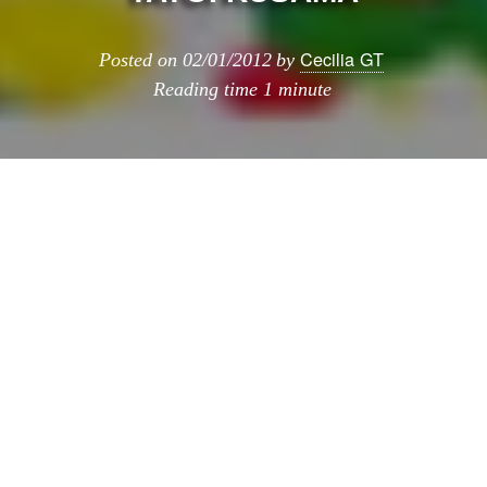
Cecilia GT
Posted on
02/01/2012
by
Reading time
1 minute
Si sumamos una habitación blanca + niños
con pegatinas de colores, el resultado es,
efectivamente una explosión de color. Ésta es
la nueva obra que nos enseña la artista
japonesa Yayoi Kusama, instalada en la
«
Gallery of modern art
» en Brisbane.
Yayoi Kusama expuso su trabajo el año