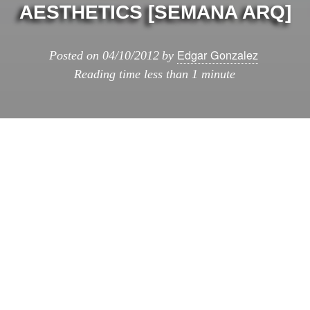
AESTHETICS [SEMANA ARQ]
Edgar Gonzalez
Posted on
04/10/2012
by
Reading time
less than 1 minute
El día de hoy está plagado de actividades,
una de las recomendables es la acción
que la artista y arquitecto Noa Haim realizará
en CentroCentro, Se trata de una ación
participativa de creación de un Spaceship
Heart creada a base de módulos de cartón
cortados en láser, en cada uno de los ocho