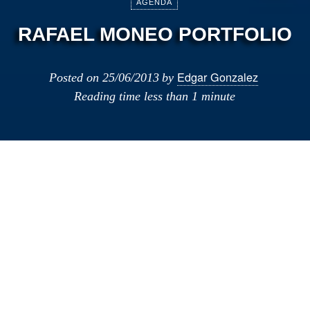
AGENDA
RAFAEL MONEO PORTFOLIO
Edgar Gonzalez
Posted on
25/06/2013
by
Reading time
less than 1 minute
El miércoles 26, en el COAM a las 19.00
se presenta el libro Rafael Moneo
Portfolio Intenacional (1985-2012) que edita el
Consejo Superior de Colegios de Arquitectos
de España.