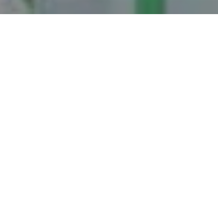
ados.
tende reconocer
nes, con la
Unidos.