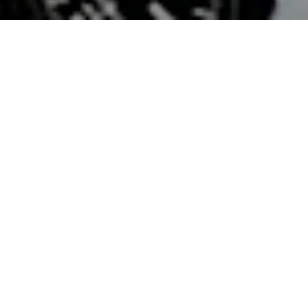
l artista Hiroshi Sugimoto como sus primeros laure
ecido por la fundación Museo Isamu Noguchi, pre
omparten el compromiso del artista americano-japo
onsciencia global y el intercambio Japón-Estados 
oguchi Museum