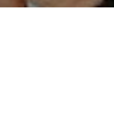
El recientemente creado premio Isamu Noguchi, selecciona a Lord Norman
Foster y a
El premio establ
individuos que c
innovación, la c
Benefit | The N