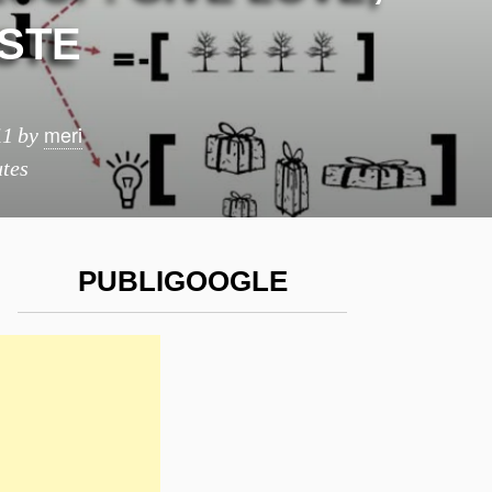
STE
meri
11
by
tes
PUBLIGOOGLE