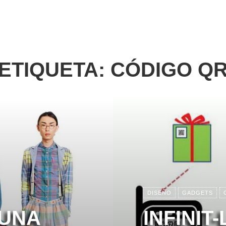
ETIQUETA:
CÓDIGO Q
DISEÑO
GADGETS
 UNA
INFINIT