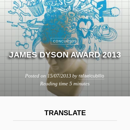
CONCURSOS
JAMES DYSON AWARD 2013
rafaelcubillo
Posted on
15/07/2013
by
Reading time
5 minutes
TRANSLATE