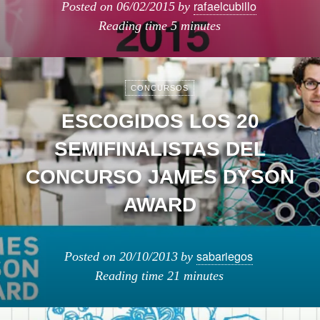
rafaelcubillo
Posted on
06/02/2015
by
Reading time
5 minutes
CONCURSOS
ESCOGIDOS LOS 20
SEMIFINALISTAS DEL
CONCURSO JAMES DYSON
AWARD
sabariegos
Posted on
20/10/2013
by
Reading time
21 minutes