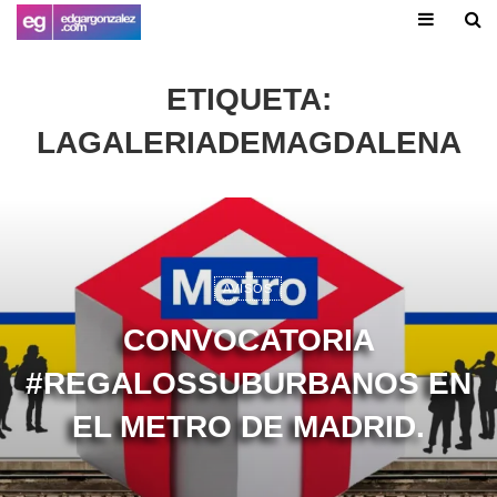
ETIQUETA:
LAGALERIADEMAGDALENA
AVISOS
CONVOCATORIA
#REGALOSSUBURBANOS EN
EL METRO DE MADRID.