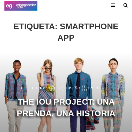
ETIQUETA:
SMARTPHONE
APP
CURIOSIDADES
DISEÑO
GREEN
THE IOU PROJECT: UNA
PRENDA, UNA HISTORIA