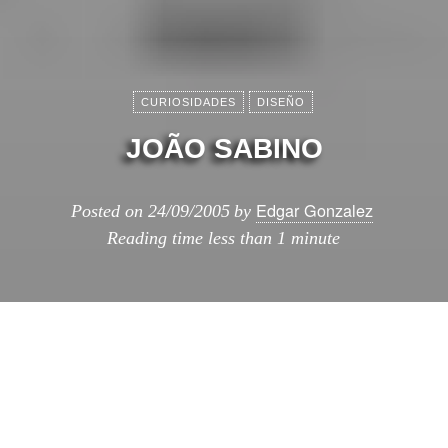
CURIOSIDADES
DISEÑO
JOÃO SABINO
Edgar Gonzalez
Posted on
24/09/2005
by
Reading time
less than 1 minute
João Sabino
: es un diseñador
portuges que usa el reciclaje
como fuente de inspiracion para