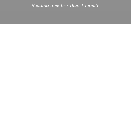
Reading time
less than 1 minute
Mariano
me ha
pasado la noticia
de que el
fabuloso 770 de
nokia, esta ya a la venta aqui en españa, se
trata de una tableta para navegar por internet
via inalambrica con una pantalla panoramica
tactil de casi 5″ de alta resolucion, que usa el
sistema Linux. Especial para navegar desde el