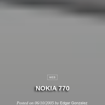
WEB
NOKIA 770
Edgar Gonzalez
Posted on
06/10/2005
by