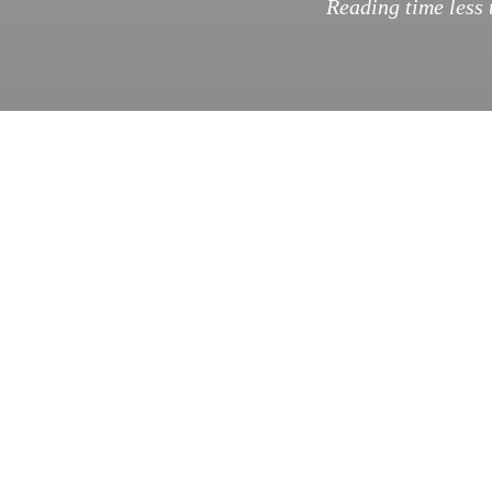
Reading time
less
como una lata de 
UncommonGood