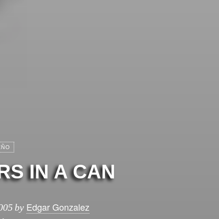
EÑO
S IN A CAN
Edgar Gonzalez
005
by